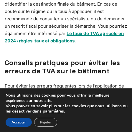
d’identifier la destination finale du bâtiment. En cas de
doute sur le régime ou le taux à appliquer, il est
recommandé de consulter un spécialiste ou de demander
un rescrit fiscal pour sécuriser la démarche. Vous pourriez
également être intéressé par
Le taux de TVA agricole en
2024 : règles, taux et obligations
.
Conseils pratiques pour éviter les
erreurs de TVA sur le bâtiment
Pour éviter les erreurs fréquentes lors de l’application de
la TVA sur le bâtiment, quelques conseils pratiques
Nous utilisons des cookies pour vous offrir la meilleure
expérience sur notre site.
s’imposent. D’abord, il faut systématiquement vérifier
Vous pouvez en savoir plus sur les cookies que nous utilisons ou
l’éligibilité du bâtiment (logement, local, type de chantier)
les désactiver dans
paramètres
.
et la nature des travaux réalisés. Ensuite, il convient de
Accepter
Rejeter
bien remplir et conserver tous les documents justificatifs,
en veillant à respecter chaque condition exigée pour