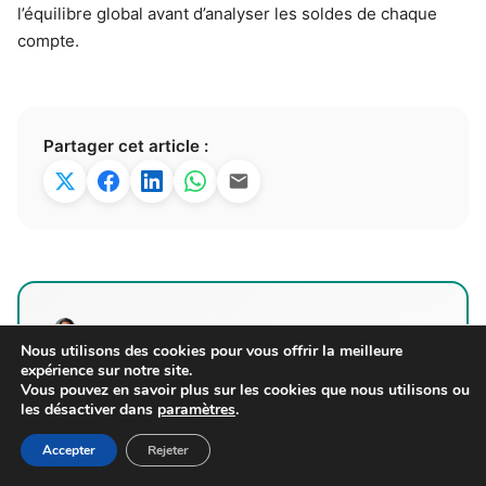
l’équilibre global avant d’analyser les soldes de chaque
compte.
Partager cet article :
Maxence
Nous utilisons des cookies pour vous offrir la meilleure
expérience sur notre site.
Maxence est un rédacteur passionné
Vous pouvez en savoir plus sur les cookies que nous utilisons ou
spécialisé dans la comptabilité, avec un focus
les désactiver dans
paramètres
.
particulier sur la fiscalité, les outils et les
Accepter
Rejeter
statuts. À travers compta-et-freelance.fr, il