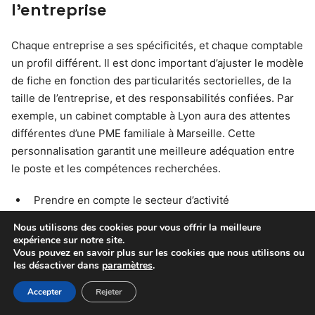
l’entreprise
Chaque entreprise a ses spécificités, et chaque comptable
un profil différent. Il est donc important d’ajuster le modèle
de fiche en fonction des particularités sectorielles, de la
taille de l’entreprise, et des responsabilités confiées. Par
exemple, un cabinet comptable à Lyon aura des attentes
différentes d’une PME familiale à Marseille. Cette
personnalisation garantit une meilleure adéquation entre
le poste et les compétences recherchées.
Prendre en compte le secteur d’activité
Adapter selon la taille et la structure de l’entreprise
Nous utilisons des cookies pour vous offrir la meilleure
expérience sur notre site.
Tenir compte des responsabilités spécifiques du
Vous pouvez en savoir plus sur les cookies que nous utilisons ou
poste
les désactiver dans
paramètres
.
Accepter
Rejeter