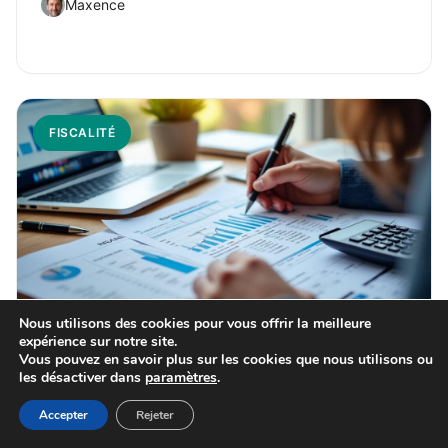
Maxence
FISCALITÉ
Nous utilisons des cookies pour vous offrir la meilleure
31 juillet 2026
expérience sur notre site.
Vous pouvez en savoir plus sur les cookies que nous utilisons ou
PDF du bilan comptable : guide complet
les désactiver dans
paramètres
.
pour bien l’utiliser
Accepter
Rejeter
Maxence