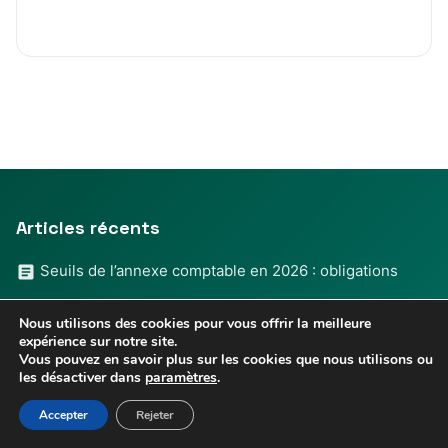
Articles récents
Seuils de l’annexe comptable en 2026 : obligations
Exemple de comptabilité du grand livre : guide complet
Nous utilisons des cookies pour vous offrir la meilleure
et pratique
expérience sur notre site.
Vous pouvez en savoir plus sur les cookies que nous utilisons ou
Compte compta des vêtements de travail : guide
les désactiver dans
paramètres
.
complet et conseils pratiques
Accepter
Rejeter
Formation d’anglais CPF : comment mobiliser ses droits