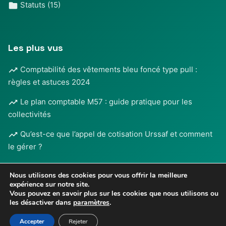
Statuts
(15)
Les plus vus
Comptabilité des vêtements bleu foncé type pull :
règles et astuces 2024
Le plan comptable M57 : guide pratique pour les
collectivités
Qu’est-ce que l’appel de cotisation Urssaf et comment
le gérer ?
Nous utilisons des cookies pour vous offrir la meilleure
expérience sur notre site.
Vous pouvez en savoir plus sur les cookies que nous utilisons ou
les désactiver dans
paramètres
.
Mentions légales
•
© 2026
COMPTA ET FREELANCE
-
Confidentialité
Tous droits réservés
Accepter
Rejeter