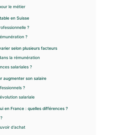
pour le métier
table en Suisse
rofessionnelle ?
 rémunération ?
arier selon plusieurs facteurs
 dans la rémunération
ences salariales ?
r augmenter son salaire
ofessionnels ?
volution salariale
i en France : quelles différences ?
 ?
ouvoir d’achat