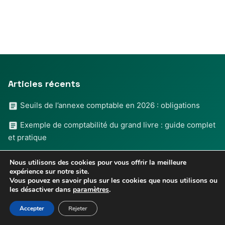
Articles récents
Seuils de l’annexe comptable en 2026 : obligations
Exemple de comptabilité du grand livre : guide complet
et pratique
Compte compta des vêtements de travail : guide
Nous utilisons des cookies pour vous offrir la meilleure
complet et conseils pratiques
expérience sur notre site.
Vous pouvez en savoir plus sur les cookies que nous utilisons ou
Formation d’anglais CPF : comment mobiliser ses droits
les désactiver dans
paramètres
.
et choisir la bonne formation ?
Accepter
Rejeter
Exemple de facture en autoliquidation TVA pour sous-