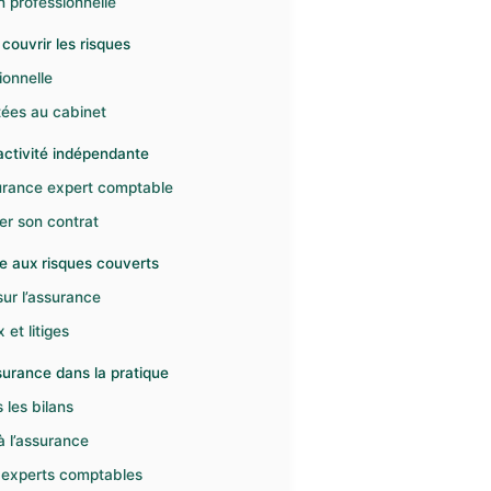
n professionnelle
ouvrir les risques
ionnelle
tées au cabinet
activité indépendante
surance expert comptable
er son contrat
ce aux risques couverts
sur l’assurance
 et litiges
surance dans la pratique
 les bilans
à l’assurance
s experts comptables