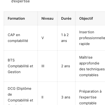
d’expertise
Formation
Niveau
Durée
Objectif
Insertion
CAP en
1 à 2
V
professionnell
comptabilité
ans
rapide
Maîtrise
BTS
approfondie
Comptabilité et
III
2 ans
des techniques
Gestion
comptables
DCG (Diplôme
Préparation à
de
II
3 ans
l’expertise
Comptabilité et
comptable